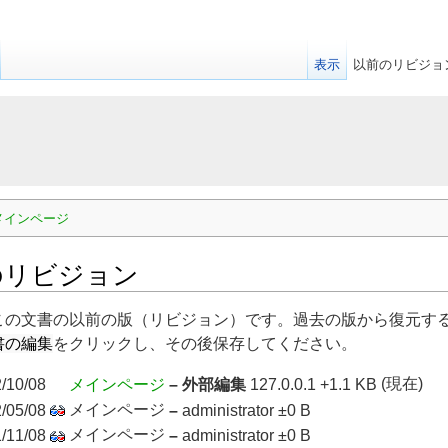
表示
以前のリビジョ
メインページ
のリビジョン
この文書の以前の版（リビジョン）です。過去の版から復元す
書の編集
をクリックし、その後保存してください。
(現在)
/10/08
メインページ
– 外部編集
127.0.0.1
+1.1 KB
メインページ
/05/08
–
administrator
±0 B
メインページ
/11/08
–
administrator
±0 B