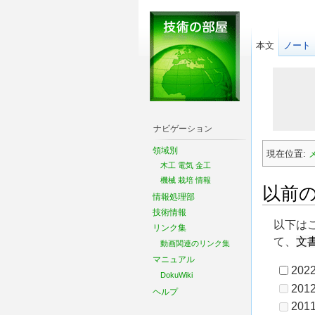
本文
ノート
ナビゲーション
領域別
現在位置:
木工
電気
金工
機械
栽培
情報
以前
情報処理部
技術情報
以下は
リンク集
文
て、
動画関連のリンク集
マニュアル
2022
DokuWiki
2012
ヘルプ
2011